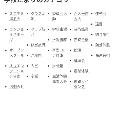
３年生を
クラブ活
委員会活
百人一首
運動会
送る会
動
動
大会
遠足
エンジョ
クラブ紹
学校生活
芸術鑑賞
イスポー
介
釣り旅行
ツ
学習講座
若狭合宿
修学旅行
陶芸体験
オープン
新型コロ
設備
スクール
光陵祭
ナ対策
高遠合宿
講演会
オリエン
入学
未分類
テーショ
農業体験
ン合宿
卒業
生活体験
発表大会
進路ガイ
お知らせ
ダンス