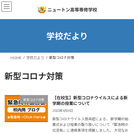
コ
ナ
ン
ビ
テ
ゲ
ン
ー
ツ
シ
へ
ョ
学校だより
ス
ン
キ
に
ッ
移
プ
動
HOME
学校だより
新型コロナ対策
新型コロナ対策
【在校生】新型コロナウイルスによる新
新型コロナ対策
学期の授業について
2020年4月6日
新型コロナウイルス感染症による、 新学期の始
業式および授業の取り扱いについて 「緊急時の
伝言板」に連絡事項を掲載しました。 大切なお