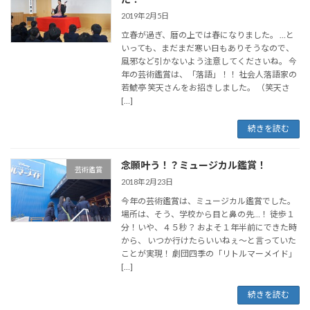
2019年2月5日
立春が過ぎ、暦の上では春になりました。 …と
いっても、まだまだ寒い日もありそうなので、
風邪など引かないよう注意してくださいね。 今
年の芸術鑑賞は、「落語」！！ 社会人落語家の
若鯱亭 笑天さんをお招きしました。 （笑天さ
[…]
続きを読む
念願叶う！？ミュージカル鑑賞！
芸術鑑賞
2018年2月23日
今年の芸術鑑賞は、ミュージカル鑑賞でした。
場所は、そう、学校から目と鼻の先…！ 徒歩１
分！いや、４５秒？ およそ１年半前にできた時
から、 いつか行けたらいいねぇ～と言っていた
ことが実現！ 劇団四季の「リトルマーメイド」
[…]
続きを読む