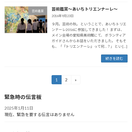
芸術鑑賞～あいちトリエンナーレ～
芸術鑑賞
2016年9月23日
９月。芸術の秋。 ということで、あいちトリエ
ンナーレ2016に参加してきました！ まずは、
メイン会場の愛知県美術館にて、 ボランティア
ガイドさんからお話をいただきました。 そもそ
も、「『トリエンナーレ』って何…？」 とい […]
続きを読む
投
1
2
»
固
固
定
定
稿
ペ
ペ
緊急時の伝言板
ー
ー
の
ジ
ジ
ペ
2025年1月11日
現在、緊急を要する伝言はありません
ー
ジ