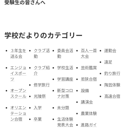
受験生の皆さんへ
送
り
学校だよりのカテゴリー
３年生を
クラブ活
委員会活
百人一首
運動会
送る会
動
動
大会
遠足
エンジョ
クラブ紹
学校生活
芸術鑑賞
イスポー
介
釣り旅行
ツ
学習講座
若狭合宿
修学旅行
陶芸体験
オープン
新型コロ
設備
スクール
光陵祭
ナ対策
高遠合宿
講演会
オリエン
入学
未分類
テーショ
農業体験
ン合宿
卒業
生活体験
発表大会
進路ガイ