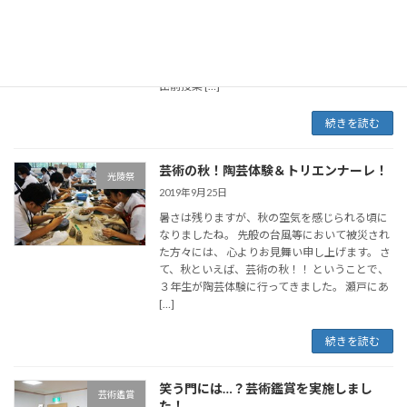
る「地域連携教育プログラム」の出前授業を実
施いたしました。日本美術院では、平成26年度
より我が国固有の芸術表現である日本画を後世
へ伝えていくという使命のもと、各種学校での
出前授業 […]
続きを読む
芸術の秋！陶芸体験＆トリエンナーレ！
光陵祭
2019年9月25日
暑さは残りますが、秋の空気を感じられる頃に
なりましたね。 先般の台風等において被災され
た方々には、 心よりお見舞い申し上げます。 さ
て、秋といえば、芸術の秋！！ ということで、
３年生が陶芸体験に行ってきました。 瀬戸にあ
[…]
続きを読む
笑う門には…？芸術鑑賞を実施しまし
芸術鑑賞
た！