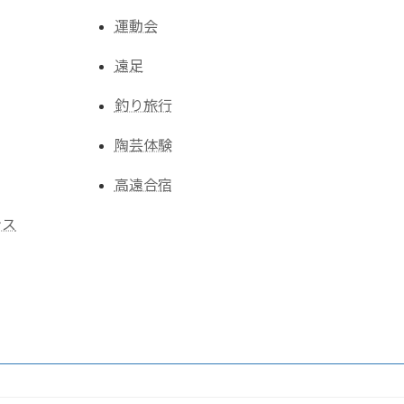
運動会
遠足
釣り旅行
陶芸体験
高遠合宿
ンス