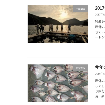
20
学習講座
2017年
残暑厳
夏休み
きてい
ートン
今年
釣り旅行
2016年
夏休み
しでし
り旅行
海、新