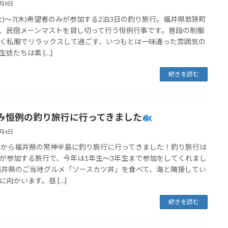
8月8日
(火)～7(木)希望者のみが参加する2泊3日の釣り旅行。福井県若狭町
、民宿メーンマストを貸し切って行う恒例行事です。普段の制服
く私服でリラックスして過ごす、いつもとは一味違った雰囲気の
生徒たちは素 […]
続きを読む
み恒例の釣り旅行に行ってきました
8月4日
日から福井県の常神半島に釣り旅行に行ってきました！釣り旅行は
が参加する旅行で、今年は1年生～3年生まで参加をしてくれまし
福井県のご当地グルメ「ソースカツ丼」を食べて、海と隣接してい
に向かいます。昼 […]
続きを読む