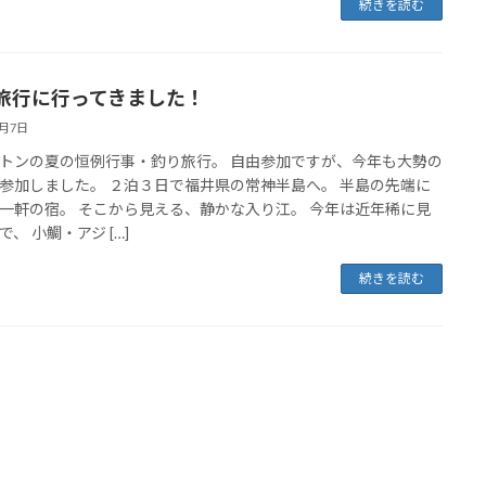
続きを読む
旅行に行ってきました！
8月7日
トンの夏の恒例行事・釣り旅行。 自由参加ですが、今年も大勢の
参加しました。 ２泊３日で福井県の常神半島へ。 半島の先端に
一軒の宿。 そこから見える、静かな入り江。 今年は近年稀に見
、 小鯛・アジ […]
続きを読む