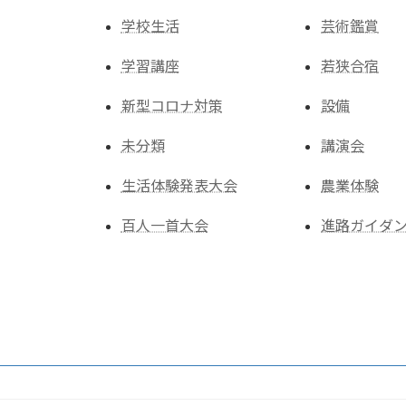
学校生活
芸術鑑賞
学習講座
若狭合宿
新型コロナ対策
設備
未分類
講演会
生活体験発表大会
農業体験
百人一首大会
進路ガイダ