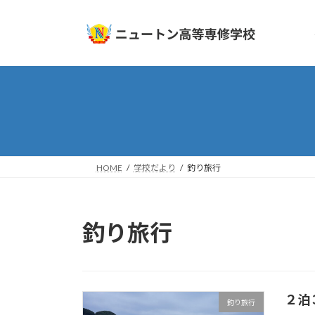
コ
ナ
ン
ビ
テ
ゲ
ン
ー
ツ
シ
へ
ョ
ス
ン
キ
に
ッ
移
プ
動
HOME
学校だより
釣り旅行
釣り旅行
２泊
釣り旅行