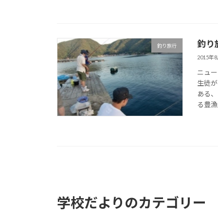
釣り
釣り旅行
2015年
ニュー
生徒が
ある、
る豊漁で
学校だよりのカテゴリー