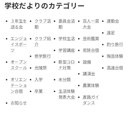
学校だよりのカテゴリー
３年生を
クラブ活
委員会活
百人一首
運動会
送る会
動
動
大会
遠足
エンジョ
クラブ紹
学校生活
芸術鑑賞
イスポー
介
釣り旅行
ツ
学習講座
若狭合宿
修学旅行
陶芸体験
オープン
新型コロ
設備
スクール
光陵祭
ナ対策
高遠合宿
講演会
オリエン
入学
未分類
テーショ
農業体験
ン合宿
卒業
生活体験
発表大会
進路ガイ
お知らせ
ダンス