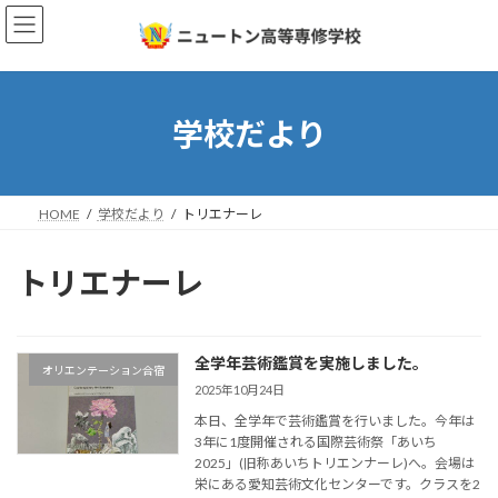
コ
ナ
ン
ビ
テ
ゲ
ン
ー
ツ
シ
へ
ョ
学校だより
ス
ン
キ
に
ッ
移
プ
動
HOME
学校だより
トリエナーレ
トリエナーレ
全学年芸術鑑賞を実施しました。
オリエンテーション合宿
2025年10月24日
本日、全学年で芸術鑑賞を行いました。今年は
3年に1度開催される国際芸術祭「あいち
2025」(旧称あいちトリエンナーレ)へ。会場は
栄にある愛知芸術文化センターです。クラスを2