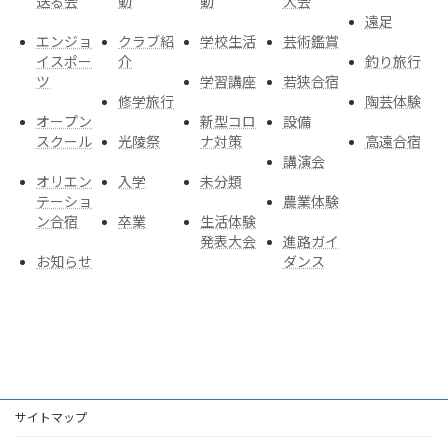
送る会
動
動
大会
遠足
エンジョ
クラブ紹
学校生活
芸術鑑賞
イスポー
介
釣り旅行
ツ
学習講座
若狭合宿
修学旅行
陶芸体験
オープン
新型コロ
設備
スクール
光陵祭
ナ対策
高遠合宿
講演会
オリエン
入学
未分類
テーショ
農業体験
ン合宿
卒業
生活体験
発表大会
進路ガイ
お知らせ
ダンス
サイトマップ