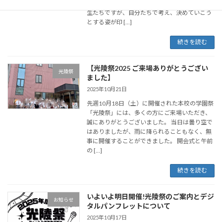
で相談し合ったり。まだ入学して数ヶ月の1年
生たちですが、自分たちで考え、決めていこう
とする姿が印 […]
続きを読む
【光陵祭2025 ご来場ありがとうござい
光陵祭
ました】
2025年10月21日
先週10月18日（土）に開催された本校の学園祭
「光陵祭」には、多くの方にご来場いただき、
誠にありがとうございました。 当日は曇り空で
はありましたが、雨に降られることもなく、無
事に開催することができました。 開会式と午前
の […]
続きを読む
いよいよ明日開催!光陵祭のご案内とデジ
お知らせ
タルパンフレットについて
2025年10月17日