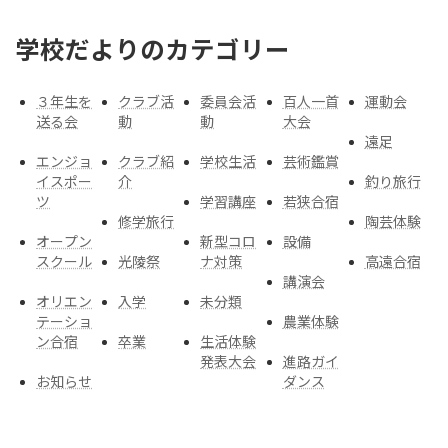
学校だよりのカテゴリー
３年生を
クラブ活
委員会活
百人一首
運動会
送る会
動
動
大会
遠足
エンジョ
クラブ紹
学校生活
芸術鑑賞
イスポー
介
釣り旅行
ツ
学習講座
若狭合宿
修学旅行
陶芸体験
オープン
新型コロ
設備
スクール
光陵祭
ナ対策
高遠合宿
講演会
オリエン
入学
未分類
テーショ
農業体験
ン合宿
卒業
生活体験
発表大会
進路ガイ
お知らせ
ダンス