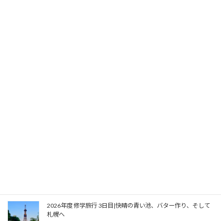
【2年生】自然体験合宿 (7/29〜7/31・福井県 国立若狭湾青少
年自然の家)
2026年7月31日
夏休みの学校で――1年生学園祭、はじめの一歩
2026年7月24日
夏休み前最後のクラブ活動を実施しました
2026年6月26日
2026年度 修学旅行 4日目(最終日)|ノーザンホースパーク、そし
て名古屋へ
2026年6月12日
2026年度 修学旅行 3日目|快晴の青い池、バター作り、そして
札幌へ