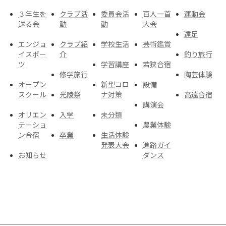
３年生を
クラブ活
委員会活
百人一首
運動会
送る会
動
動
大会
遠足
エンジョ
クラブ紹
学校生活
芸術鑑賞
イスポー
介
釣り旅行
ツ
学習講座
若狭合宿
修学旅行
陶芸体験
オープン
新型コロ
設備
スクール
光陵祭
ナ対策
高遠合宿
講演会
オリエン
入学
未分類
テーショ
農業体験
ン合宿
卒業
生活体験
発表大会
進路ガイ
お知らせ
ダンス