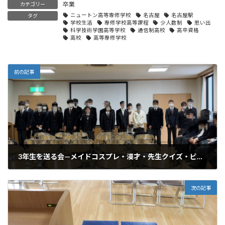
卒業
カテゴリー
ニュートン高等専修学校
名古屋
名古屋駅
タグ
学校生活
専修学校高等課程
少人数制
思い出
科学技術学園高等学校
通信制高校
高卒資格
高校
高等専修学校
前の記事
3年生を送る会—メイドコスプレ・漫才・先生クイズ・ビンゴ、笑いと涙の三送会
2026年3月6日
次の記事